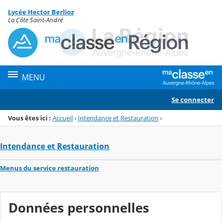
Panneau de gestion des cookies
Lycée Hector Berlioz
Menu de la rubrique
Contenu
La Côte Saint-André
MENU
Se connecter
Vous êtes ici :
Accueil
›
Intendance et Restauration
›
Intendance et Restauration
Menus du service restauration
Données personnelles