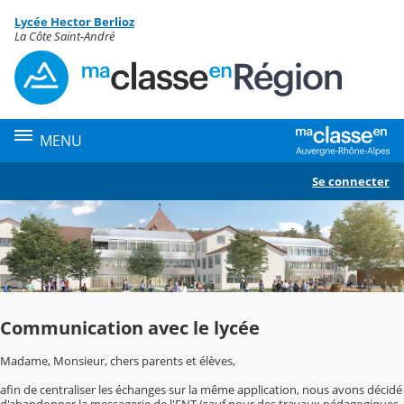
Panneau de gestion des cookies
Lycée Hector Berlioz
Contenu
La Côte Saint-André
MENU
Se connecter
Communication avec le lycée
Madame, Monsieur, chers parents et élèves,
afin de centraliser les échanges sur la même application, nous avons décidé
d'abandonner la messagerie de l'ENT (sauf pour des travaux pédagogiques