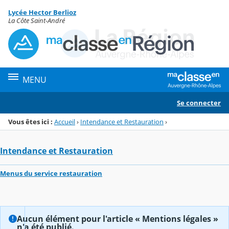
Panneau de gestion des cookies
Lycée Hector Berlioz
Menu de la rubrique
Contenu
La Côte Saint-André
MENU
Se connecter
Vous êtes ici :
Accueil
›
Intendance et Restauration
›
Intendance et Restauration
Menus du service restauration
Aucun élément pour l'article « Mentions légales »
n'a été publié.