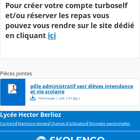
Pour créer votre compte turboself
et/ou réserver les repas vous
pouvez vous rendre sur le site dédié
en cliquant
ici
Pièces jointes
pôle administratif secr élèves intendance
et vie scolaire
Télécharger
( .
pdf
,
2.57
Mo
)
Lycée Hector Berlioz
Contacts
Mentions légales
Chartes d'utilisation
Données personnelles