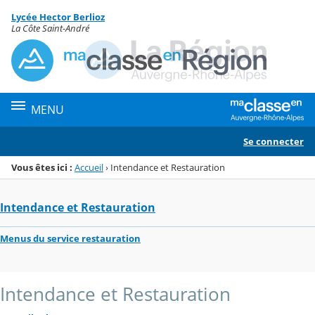
Panneau de gestion des cookies
Lycée Hector Berlioz
Menu de la rubrique
Contenu
La Côte Saint-André
MENU
Se connecter
Vous êtes ici :
Accueil
›
Intendance et Restauration
Intendance et Restauration
Menus du service restauration
Intendance et Restauration