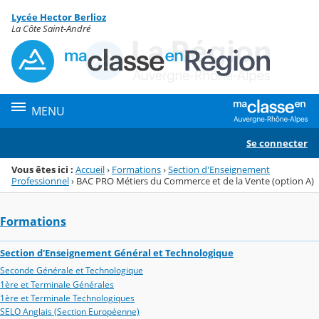
Panneau de gestion des cookies
Lycée Hector Berlioz
Menu de la rubrique
Contenu
La Côte Saint-André
MENU
Se connecter
Vous êtes ici :
Accueil
›
Formations
›
Section d'Enseignement
Professionnel
›
BAC PRO Métiers du Commerce et de la Vente (option A)
Formations
Section d'Enseignement Général et Technologique
Seconde Générale et Technologique
1ère et Terminale Générales
1ère et Terminale Technologiques
SELO Anglais (Section Européenne)