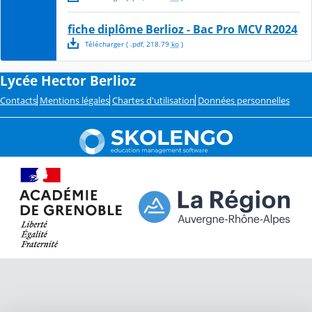
fiche diplôme Berlioz - Bac Pro MCV R2024
Télécharger
( .
pdf
,
218.79
ko
)
Lycée Hector Berlioz
Contacts
Mentions légales
Chartes d'utilisation
Données personnelles