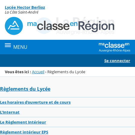
Panneau de gestion des cookies
Lycée Hector Berlioz
Menu de la rubrique
Contenu
La Côte Saint-André
MENU
Se connecter
Vous êtes ici :
Accueil
›
Règlements du Lycée
Règlements du Lycée
Les horaires d'ouverture et de cours
L'Internat
Le Règlement Intérieur
Règlement intérieur EPS