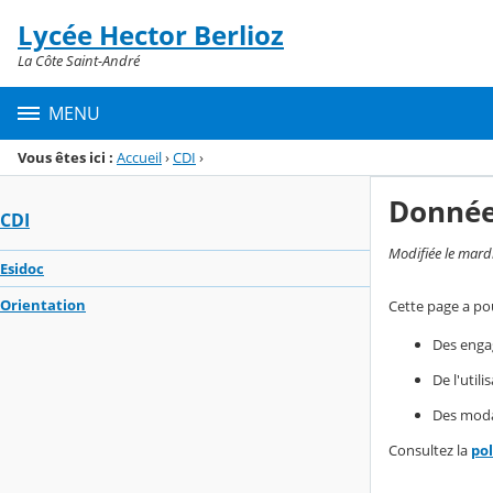
Panneau de gestion des cookies
Lycée Hector Berlioz
Menu de la rubrique
Contenu
La Côte Saint-André
MENU
Vous êtes ici :
Accueil
›
CDI
›
Donnée
CDI
Modifiée le mard
Esidoc
Orientation
Cette page a pou
Des enga
De l'util
Des modal
Consultez la
po