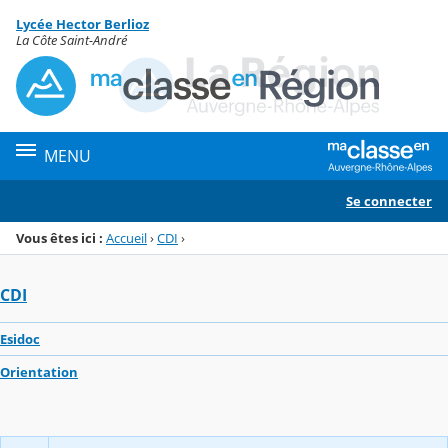
Panneau de gestion des cookies
Lycée Hector Berlioz
Menu de la rubrique
Contenu
La Côte Saint-André
MENU
Se connecter
Vous êtes ici :
Accueil
›
CDI
›
CDI
Esidoc
Orientation