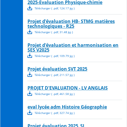
2025-Evaluation Physique-chimie
Télécharger
( .
pdf
,
124.17
ko
)
Projet d'évaluation HB- STMG matières
technologiques - R25
Télécharger
( .
pdf
,
31.48
ko
)
Projet d'évaluation et harmonisation en
SES V2025
Télécharger
( .
pdf
,
109.79
ko
)
Projet évaluation SVT 2025
Télécharger
( .
pdf
,
211.57
ko
)
PROJET D'EVALUATION - LV ANGLAIS
Télécharger
( .
pdf
,
461.58
ko
)
eval lycée adm Histoire Géographie
Télécharger
( .
pdf
,
327.74
ko
)
Projet évaluation 2025_SI