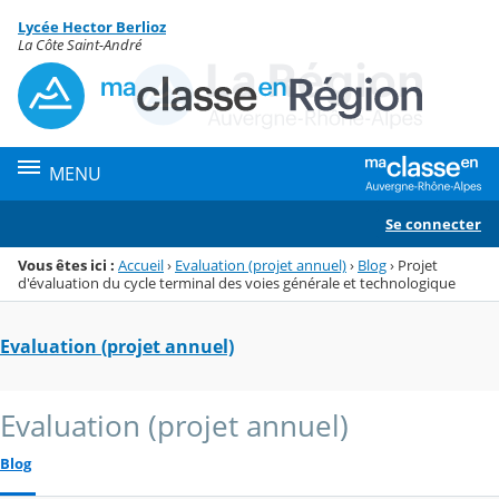
Panneau de gestion des cookies
Lycée Hector Berlioz
Menu de la rubrique
Contenu
La Côte Saint-André
MENU
Se connecter
Vous êtes ici :
Accueil
›
Evaluation (projet annuel)
›
Blog
›
Projet
d'évaluation du cycle terminal des voies générale et technologique
Evaluation (projet annuel)
Evaluation (projet annuel)
Blog