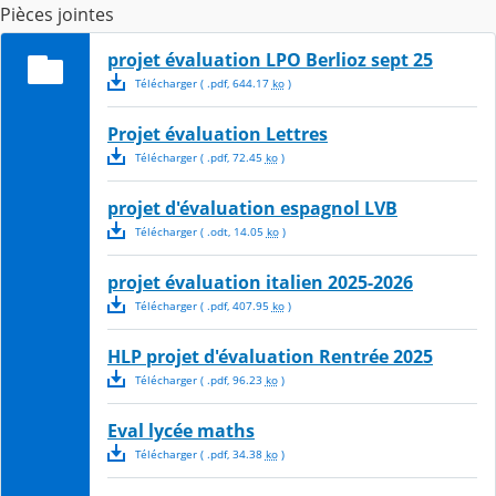
Pièces jointes
projet évaluation LPO Berlioz sept 25
Télécharger
( .
pdf
,
644.17
ko
)
Projet évaluation Lettres
Télécharger
( .
pdf
,
72.45
ko
)
projet d'évaluation espagnol LVB
Télécharger
( .
odt
,
14.05
ko
)
projet évaluation italien 2025-2026
Télécharger
( .
pdf
,
407.95
ko
)
HLP projet d'évaluation Rentrée 2025
Télécharger
( .
pdf
,
96.23
ko
)
Eval lycée maths
Télécharger
( .
pdf
,
34.38
ko
)