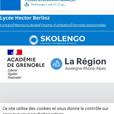
Télécharger
( .
pdf
,
61.37
ko
)
Lycée Hector Berlioz
Contacts
Mentions légales
Chartes d'utilisation
Données personnelles
Ce site utilise des cookies et vous donne le contrôle sur