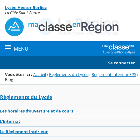
Panneau de gestion des cookies
Lycée Hector Berlioz
Menu de la rubrique
Contenu
La Côte Saint-André
MENU
Se connecter
Vous êtes ici :
Accueil
›
Règlements du Lycée
›
Règlement intérieur EPS
›
Blog
Règlements du Lycée
Les horaires d'ouverture et de cours
L'Internat
Le Règlement Intérieur