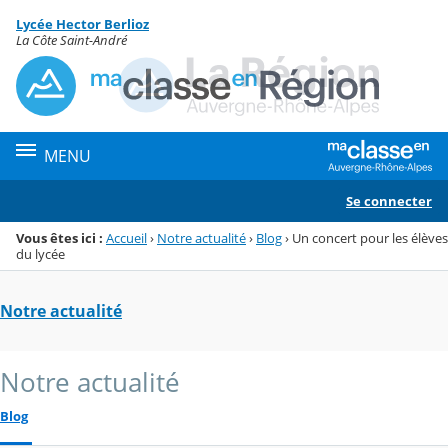
Panneau de gestion des cookies
Lycée Hector Berlioz
Menu de la rubrique
Contenu
La Côte Saint-André
MENU
Se connecter
Vous êtes ici :
Accueil
›
Notre actualité
›
Blog
›
Un concert pour les élèves
du lycée
Notre actualité
Notre actualité
Blog