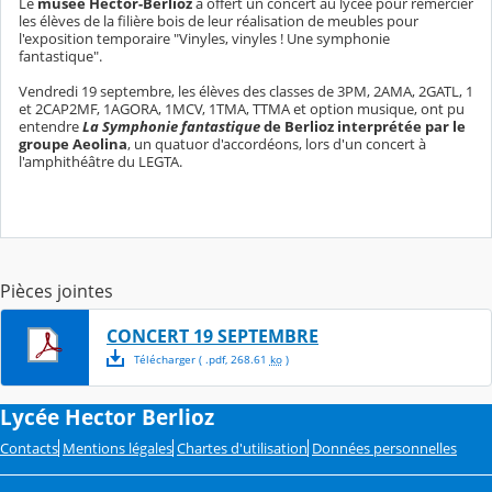
Le
musée Hector-Berlioz
a offert un concert au lycée pour remercier
les élèves de la filière bois de leur réalisation de meubles pour
l'exposition temporaire "Vinyles, vinyles ! Une symphonie
fantastique".
Vendredi 19 septembre, les élèves des classes de 3PM, 2AMA, 2GATL, 1
et 2CAP2MF, 1AGORA, 1MCV, 1TMA, TTMA et option musique, ont pu
entendre
La Symphonie fantastique
de Berlioz interprétée par le
groupe Aeolina
, un quatuor d'accordéons, lors d'un concert à
l'amphithéâtre du LEGTA.
Pièces jointes
CONCERT 19 SEPTEMBRE
Télécharger
( .
pdf
,
268.61
ko
)
Lycée Hector Berlioz
Contacts
Mentions légales
Chartes d'utilisation
Données personnelles