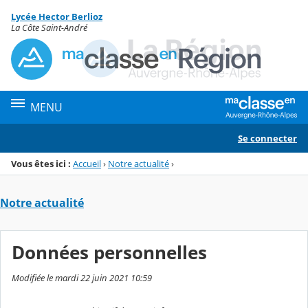
Panneau de gestion des cookies
Lycée Hector Berlioz
Menu de la rubrique
Contenu
La Côte Saint-André
MENU
Se connecter
Vous êtes ici :
Accueil
›
Notre actualité
›
Notre actualité
Données personnelles
Modifiée le mardi 22 juin 2021 10:59