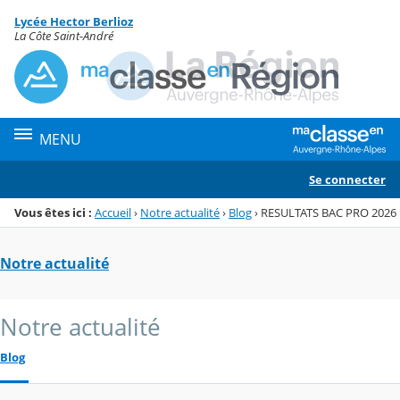
Panneau de gestion des cookies
Lycée Hector Berlioz
Menu de la rubrique
Contenu
La Côte Saint-André
MENU
Se connecter
Vous êtes ici :
Accueil
›
Notre actualité
›
Blog
›
RESULTATS BAC PRO 2026
Notre actualité
Notre actualité
Blog