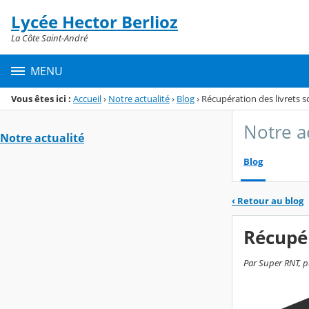
Panneau de gestion des cookies
Lycée Hector Berlioz
Menu de la rubrique
Contenu
La Côte Saint-André
MENU
Vous êtes ici :
Accueil
›
Notre actualité
›
Blog
›
Récupération des livrets s
Notre a
Notre actualité
Blog
‹
Retour au blog
Récupér
Par Super RNT, pu