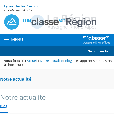
Panneau de gestion des cookies
Lycée Hector Berlioz
Menu de la rubrique
Contenu
La Côte Saint-André
MENU
Se connecter
Vous êtes ici :
Accueil
›
Notre actualité
›
Blog
›
Les apprentis menuisiers
à l'honneur !
Notre actualité
Notre actualité
Blog