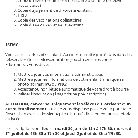
Copie du livret de famille et de la carte d’identité de l’élève
(recto-verso)
Copie du jugement de divorce si existant
1 RIB
Copie des vaccinations obligatoires
Copie du PAP / PPS et PAI si existant
1STMG :
Vous allez inscrire votre enfant. Au cours de cette procédure, dans les
téléservices (teleservices.education.gouv.fr) avec vos codes
Educonnect, vous devez :
Mettre à jour vos informations administratives
Mettre à jour les informations de votre enfant ainsi que sa
photo (format JPG ou PNG)
Accepter ou non l’étude automatique de votre droit à bourse
Valider l’inscription (il s’agit d’une pré-inscription)
ATTENTION,
concerne uniquement les élèves qui arrivent d’un
autre établissement
: cela ne vous dispense pas de venir pour faire
l’inscription avec le dossier papier distribué directement au secrétariat
du lycée
Les inscriptions ont lieu le :
mardi 30 juin de 14h à 17h 30, mercredi
er
1
juillet de 13h 30 à 17h 30 et Jeudi 2 juillet de 8h à 17h 30.