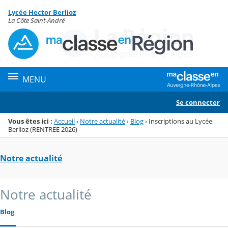
Panneau de gestion des cookies
Lycée Hector Berlioz
Menu de la rubrique
Contenu
La Côte Saint-André
MENU
Se connecter
Vous êtes ici :
Accueil
›
Notre actualité
›
Blog
›
Inscriptions au Lycée
Berlioz (RENTREE 2026)
Notre actualité
Notre actualité
Blog