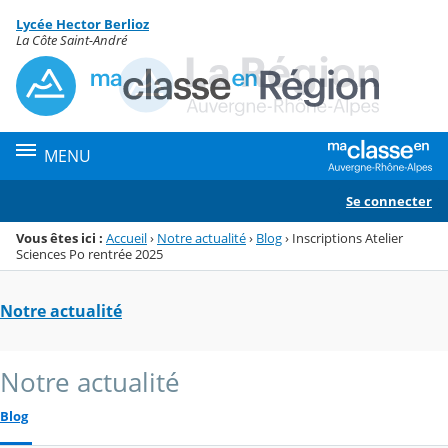
Panneau de gestion des cookies
Lycée Hector Berlioz
Menu de la rubrique
Contenu
La Côte Saint-André
MENU
Se connecter
Vous êtes ici :
Accueil
›
Notre actualité
›
Blog
›
Inscriptions Atelier
Sciences Po rentrée 2025
Notre actualité
Notre actualité
Blog