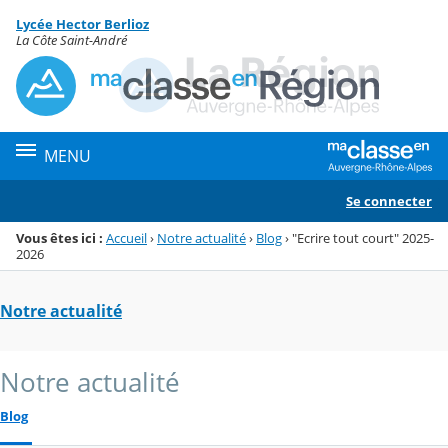
Panneau de gestion des cookies
Lycée Hector Berlioz
Menu de la rubrique
Contenu
La Côte Saint-André
MENU
Se connecter
Vous êtes ici :
Accueil
›
Notre actualité
›
Blog
›
"Ecrire tout court" 2025-
2026
Notre actualité
Notre actualité
Blog