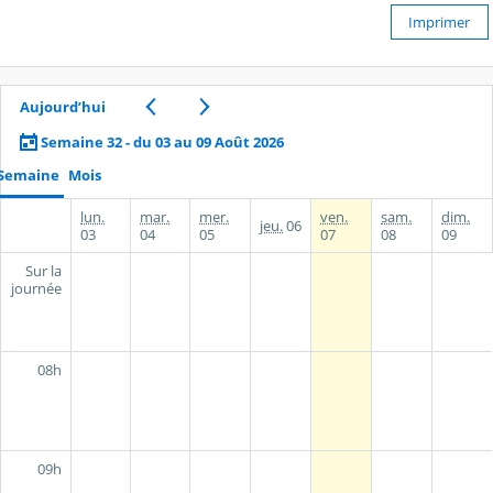
Imprimer
Aujourd’hui
Semaine 32 - du 03 au 09 Août 2026
Semaine
Mois
lun.
mar.
mer.
ven.
sam.
dim.
jeu.
06
03
04
05
07
08
09
Sur la
journée
08h
09h