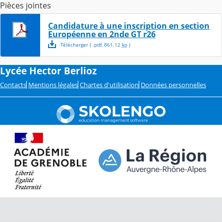
Pièces jointes
Candidature à une inscription en section
Européenne en 2nde GT r26
Télécharger
( .
pdf
,
861.12
ko
)
Lycée Hector Berlioz
Contacts
Mentions légales
Chartes d'utilisation
Données personnelles