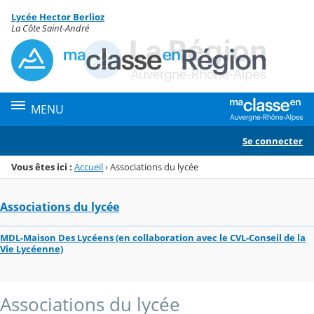
Panneau de gestion des cookies
Lycée Hector Berlioz
Menu de la rubrique
Contenu
La Côte Saint-André
MENU
Se connecter
Vous êtes ici :
Accueil
›
Associations du lycée
Associations du lycée
MDL-Maison Des Lycéens (en collaboration avec le CVL-Conseil de la
Vie Lycéenne)
Associations du lycée