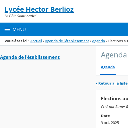
Panneau de gestion des cookies
Lycée Hector Berlioz
Menu de la rubrique
Contenu
La Côte Saint-André
MENU
Vous êtes ici :
Accueil
›
Agenda de l'établissement
›
Agenda
›
Elections au
Agenda 
Agenda de l'établissement
Agenda
‹ Retour à la liste
Elections au
Créé par Super RN
Date
9 oct. 2025