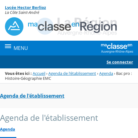
Panneau de gestion des cookies
Lycée Hector Berlioz
Menu de la rubrique
Contenu
La Côte Saint-André
MENU
Se connecter
Vous êtes ici :
Accueil
›
Agenda de l'établissement
›
Agenda
›
Bac pro :
Histoire-Géographie EMC
Agenda de l'établissement
Agenda de l'établissement
Agenda