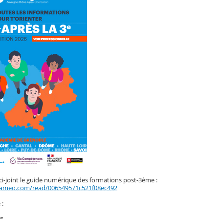
ci-joint le guide numérique des formations post-3ème :
lameo.com/read/006549571c521f08ec492
 :
25