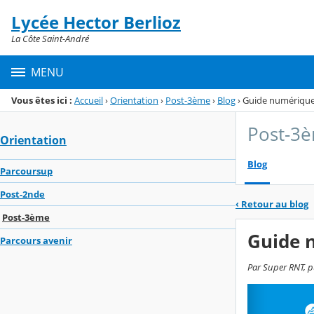
Panneau de gestion des cookies
Lycée Hector Berlioz
Menu de la rubrique
Contenu
La Côte Saint-André
MENU
Vous êtes ici :
Accueil
›
Orientation
›
Post-3ème
›
Blog
›
Guide numérique 
Post-3
Orientation
Blog
Parcoursup
Post-2nde
‹
Retour au blog
Post-3ème
Guide n
Parcours avenir
Par Super RNT, p