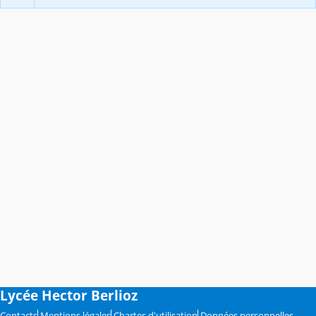
Lycée Hector Berlioz
Contacts
Mentions légales
Chartes d'utilisation
Données personnelles