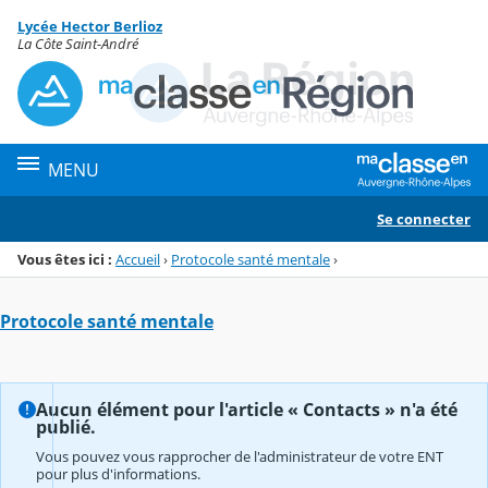
Panneau de gestion des cookies
Lycée Hector Berlioz
Menu de la rubrique
Contenu
La Côte Saint-André
MENU
Se connecter
Vous êtes ici :
Accueil
›
Protocole santé mentale
›
Protocole santé mentale
Aucun élément pour l'article « Contacts » n'a été
publié.
Vous pouvez vous rapprocher de l'administrateur de votre ENT
pour plus d'informations.