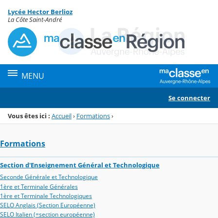
Panneau de gestion des cookies
Lycée Hector Berlioz
Menu de la rubrique
Contenu
La Côte Saint-André
MENU
Se connecter
Vous êtes ici :
Accueil
›
Formations
›
Formations
Section d'Enseignement Général et Technologique
Seconde Générale et Technologique
1ère et Terminale Générales
1ère et Terminale Technologiques
SELO Anglais (Section Européenne)
SELO Italien (=section européenne)