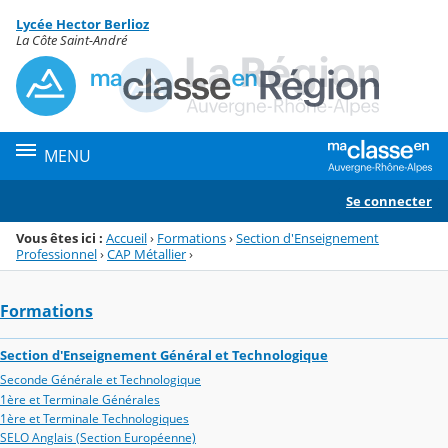
Panneau de gestion des cookies
Lycée Hector Berlioz
Menu de la rubrique
Contenu
La Côte Saint-André
MENU
Se connecter
Vous êtes ici :
Accueil
›
Formations
›
Section d'Enseignement
Professionnel
›
CAP Métallier
›
Formations
Section d'Enseignement Général et Technologique
Seconde Générale et Technologique
1ère et Terminale Générales
1ère et Terminale Technologiques
SELO Anglais (Section Européenne)