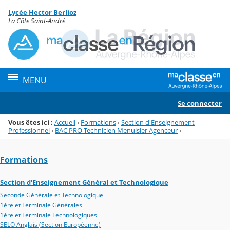
Panneau de gestion des cookies
Lycée Hector Berlioz
Menu de la rubrique
Contenu
La Côte Saint-André
MENU
Se connecter
Vous êtes ici :
Accueil
›
Formations
›
Section d'Enseignement
Professionnel
›
BAC PRO Technicien Menuisier Agenceur
›
Formations
Section d'Enseignement Général et Technologique
Seconde Générale et Technologique
1ère et Terminale Générales
1ère et Terminale Technologiques
SELO Anglais (Section Européenne)