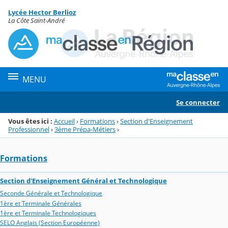
Panneau de gestion des cookies
Lycée Hector Berlioz
Menu de la rubrique
Contenu
La Côte Saint-André
MENU
Se connecter
Vous êtes ici :
Accueil
›
Formations
›
Section d'Enseignement
Professionnel
›
3ème Prépa-Métiers
›
Formations
Section d'Enseignement Général et Technologique
Seconde Générale et Technologique
1ère et Terminale Générales
1ère et Terminale Technologiques
SELO Anglais (Section Européenne)