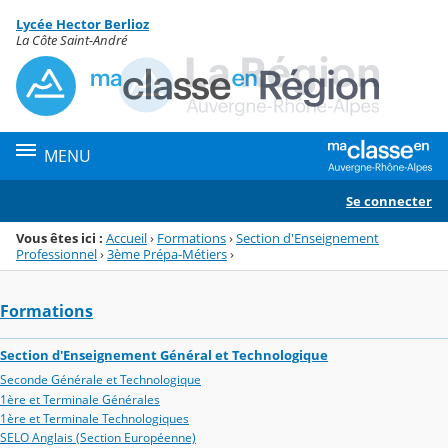
Panneau de gestion des cookies
Lycée Hector Berlioz
Menu de la rubrique
Contenu
La Côte Saint-André
MENU
Se connecter
Vous êtes ici :
Accueil
›
Formations
›
Section d'Enseignement
Professionnel
›
3ème Prépa-Métiers
›
Formations
Section d'Enseignement Général et Technologique
Seconde Générale et Technologique
1ère et Terminale Générales
1ère et Terminale Technologiques
SELO Anglais (Section Européenne)