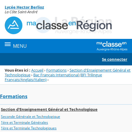
Panneau de gestion des cookies
Lycée Hector Berlioz
Menu de la rubrique
Contenu
La Côte Saint-André
MENU
Se connecter
Vous êtes ici :
Accueil
›
Formations
›
Section d'Enseignement Général et
Technologique
›
Bac Français International (BFI Trilingue
Français/Anglais/Italien)
›
Formations
Section d'Enseignement Général et Technologique
Seconde Générale et Technologique
1ère et Terminale Générales
1ère et Terminale Technologiques